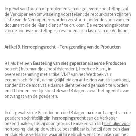
In geval van fouten of problemen van de geleverde bestelling, zal
de Verkoper een omwisseling voorstellen; de retourkosten zijn ten
laste van de Verkoper en worden verstuurd onder de vorm van een
document die de Klant dient af te drukken. De verzendingskosten
van de nieuwe bestelling zijn eveneens ten laste van de Verkoper.
Artikel 9. Herroepingsrecht – Terugzending van de Producten
9.1.Als het een
Bestelling van niet gepersonaliseerde Producten
betreft ( bvb. mandjes, hoofdsieraden), heeft de Klant, in
overeenstemming met artikel VI.47 van het Wetboek van
economisch Recht, de mogelijkheid om af te zien van zijn aankoop,
zonder dat de motivatie daaroe dient bekend gemaakt te worden
en dit binnen een tijdsbestek van 14 dagen vanaf het ogenblik van
ontvangst van de goederen.
In dit geval zal de Klant binnen de 14 dagen na de ontvangst van de
goederen schriftelijk zijn
herroepingsrecht
aan de Verkoper
bekend maken, hetzij door gebruik te maken van het
formulier voor
herroeping
dat op de website beschikbaar is, hetzij door een klaar
en duidelijke verklaring waarbij hij gebruik wenst te maken om het