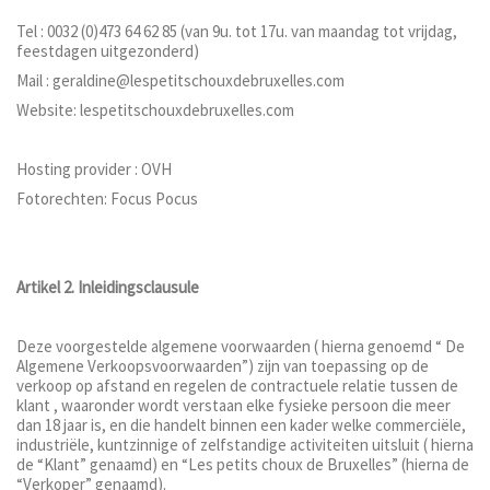
Tel : 0032 (0)473 64 62 85 (van 9u. tot 17u. van maandag tot vrijdag,
feestdagen uitgezonderd)
Mail : geraldine@lespetitschouxdebruxelles.com
Website: lespetitschouxdebruxelles.com
Hosting provider : OVH
Fotorechten: Focus Pocus
Artikel 2. Inleidingsclausule
Deze voorgestelde algemene voorwaarden ( hierna genoemd “ De
Algemene Verkoopsvoorwaarden”) zijn van toepassing op de
verkoop op afstand en regelen de contractuele relatie tussen de
klant , waaronder wordt verstaan elke fysieke persoon die meer
dan 18 jaar is, en die handelt binnen een kader welke commerciële,
industriële, kuntzinnige of zelfstandige activiteiten uitsluit ( hierna
de “Klant” genaamd) en “Les petits choux de Bruxelles” (hierna de
“Verkoper” genaamd).