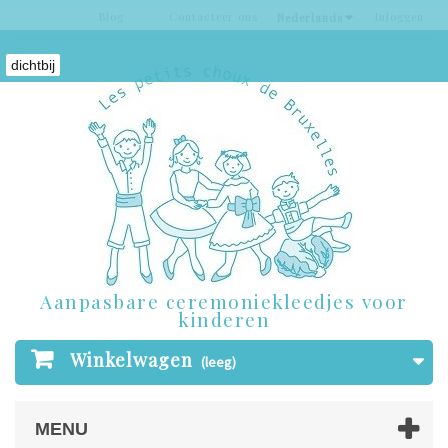
Blog
Contacteer ons
Inloggen
Nederlands
dichtbij
Aanpasbare ceremoniekleedjes voor
kinderen
Winkelwagen
(leeg)
MENU