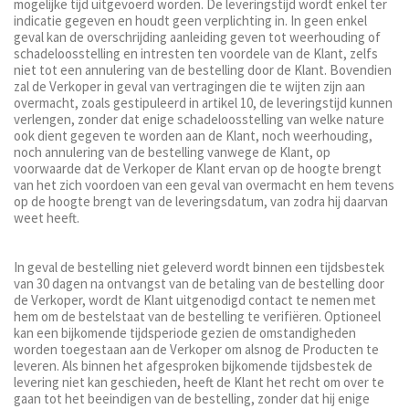
mogelijke tijd uitgevoerd worden. De leveringstijd wordt enkel ter
indicatie gegeven en houdt geen verplichting in. In geen enkel
geval kan de overschrijding aanleiding geven tot weerhouding of
schadeloosstelling en intresten ten voordele van de Klant, zelfs
niet tot een annulering van de bestelling door de Klant. Bovendien
zal de Verkoper in geval van vertragingen die te wijten zijn aan
overmacht, zoals gestipuleerd in artikel 10, de leveringstijd kunnen
verlengen, zonder dat enige schadeloosstelling van welke nature
ook dient gegeven te worden aan de Klant, noch weerhouding,
noch annulering van de bestelling vanwege de Klant, op
voorwaarde dat de Verkoper de Klant ervan op de hoogte brengt
van het zich voordoen van een geval van overmacht en hem tevens
op de hoogte brengt van de leveringsdatum, van zodra hij daarvan
weet heeft.
In geval de bestelling niet geleverd wordt binnen een tijdsbestek
van 30 dagen na ontvangst van de betaling van de bestelling door
de Verkoper, wordt de Klant uitgenodigd contact te nemen met
hem om de bestelstaat van de bestelling te verifiëren. Optioneel
kan een bijkomende tijdsperiode gezien de omstandigheden
worden toegestaan aan de Verkoper om alsnog de Producten te
leveren. Als binnen het afgesproken bijkomende tijdsbestek de
levering niet kan geschieden, heeft de Klant het recht om over te
gaan tot het beeindigen van de bestelling, zonder dat hij enige