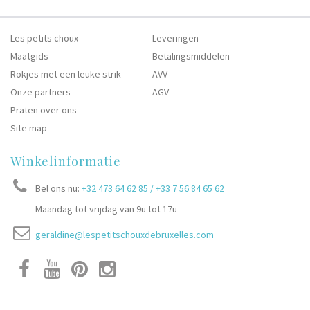
Les petits choux
Leveringen
Maatgids
Betalingsmiddelen
Rokjes met een leuke strik
AVV
Onze partners
AGV
Praten over ons
Site map
Winkelinformatie
Bel ons nu:
+32 473 64 62 85 / +33 7 56 84 65 62
Maandag tot vrijdag van 9u tot 17u
geraldine@lespetitschouxdebruxelles.com