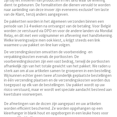
zijn bij het invoeren van producten in het land waar de levering
dient te gebeuren. De formaliteiten die dienen vervuld te worden
naar aanleiding van deze invoer zijn eveneens exclusief ten laste
van de Klant, tenzij anders aangegeven.
De pakketten worden in het algemeen verzonden binnen een
periode van 3 à 4 weken na ontvangst van de betaling. Voor België
worden ze verstuurd via DPD en voor de andere landen via Mondial
Relay, en dit met een volgnummer en aflevering met handtekening.
Welke leveringswijze men ook kiest, u krijgt steeds een link
waarmee u uw pakket on-line kan volgen.
De verzendingskosten omvatten de voorbereiding- en
verpakkingskosten evenals de portkosten. De
voorbereidingskosten zijn een vast bedrag, terwijl de portkosten
afhankelijk zijn van het totale gewicht van het pakket. We raden u
sterk aan om al uw artikelen samen te groeperen in een bestelling.
Wij kunnen echter geen twee afzonderlijk geplaatste bestellingen
in één verzending plaatsen en de verzendingskosten worden dus
toegepast op elk van de bestellingen. Uw pakket wordt op uw
risico verstuurd, maar er wordt wel speciale aandacht besteed aan
kwetsbare voorwerpen.
De afmetingen van de dozen zijn aangepast en uw artikelen
worden efficiënt beschermd. Ze worden opgehangen op een
kleerhanger in blank hout en opgeborgen in een leuke hoes voor