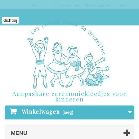
Blog
Contacteer ons
Inloggen
Nederlands
dichtbij
Aanpasbare ceremoniekleedjes voor
kinderen
Winkelwagen
(leeg)
MENU