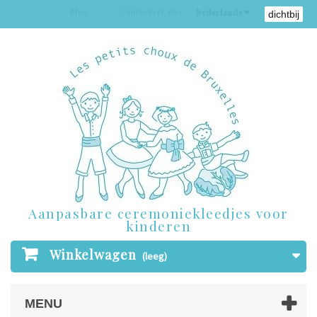
Blog
Contacteer ons
Inloggen
Nederlands
dichtbij
Aanpasbare ceremoniekleedjes voor
kinderen
Winkelwagen
(leeg)
MENU