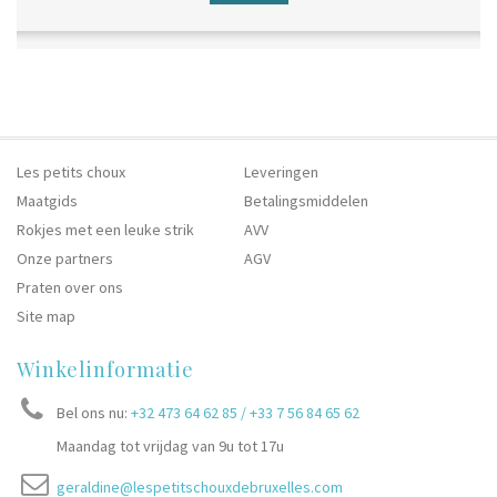
Les petits choux
Leveringen
Maatgids
Betalingsmiddelen
Rokjes met een leuke strik
AVV
Onze partners
AGV
Praten over ons
Site map
Winkelinformatie
Bel ons nu:
+32 473 64 62 85 / +33 7 56 84 65 62
Maandag tot vrijdag van 9u tot 17u
geraldine@lespetitschouxdebruxelles.com