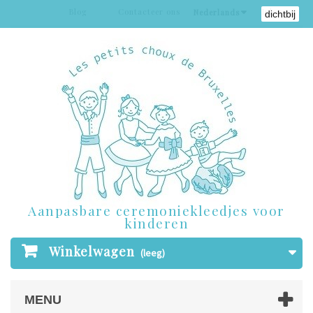
Blog
Contacteer ons
Inloggen
Nederlands
dichtbij
Aanpasbare ceremoniekleedjes voor
kinderen
Winkelwagen
(leeg)
MENU