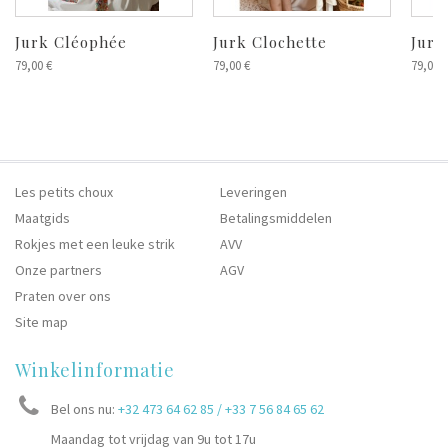
Jurk Cléophée
Jurk Clochette
Jurk
79,00 €
79,00 €
79,00 €
Les petits choux
Leveringen
Maatgids
Betalingsmiddelen
Rokjes met een leuke strik
AVV
Onze partners
AGV
Praten over ons
Site map
Winkelinformatie
Bel ons nu:
+32 473 64 62 85 / +33 7 56 84 65 62
Maandag tot vrijdag van 9u tot 17u